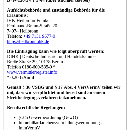
D-W-136-3VVY-44 (über Michael Gaebel)
Aufsichtsbehörde und zuständige Behörde für die
Erlaubnis:
IHK Heilbronn-Franken
Ferdinand-Braun-Straße 20
74074 Heilbronn
Telefon:
+49 7131 9677-0
https://heilbronn.ihk.de
Die Eintragung kann wie folgt überprüft werden:
DIHK | Deutsche Industrie- und Handelskammer
Breite Straße 29, 10178 Berlin
Telefon 0180-600-585-0 *
www.vermittlerregister.info
* 0,20 €/Anruf
Gemäß § 36 VSBG und § 17 Abs. 4 VersVermV teilen wir
mit, dass wir verpflichtet und bereit sind an einem
Streitbeilegungsverfahren teilzunehmen.
Berufsrechtliche Regelungen:
§ 34i Gewerbeordnung (GewO)
Immobiliardarlehensvermittlungsverordnung -
ImmVermV