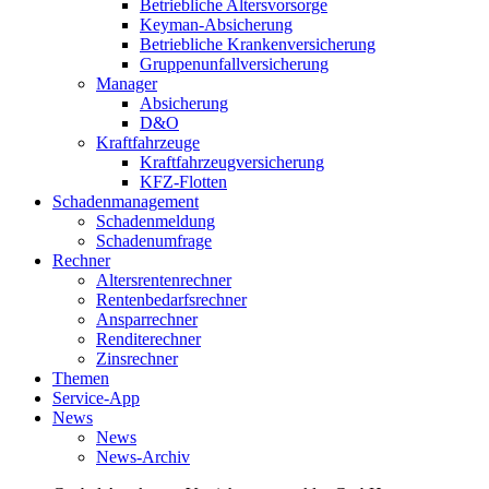
Betriebliche Altersvorsorge
Keyman-Absicherung
Betriebliche Krankenversicherung
Gruppenunfallversicherung
Manager
Absicherung
D&O
Kraftfahrzeuge
Kraftfahrzeugversicherung
KFZ-Flotten
Schadenmanagement
Schadenmeldung
Schadenumfrage
Rechner
Altersrentenrechner
Rentenbedarfsrechner
Ansparrechner
Renditerechner
Zinsrechner
Themen
Service-App
News
News
News-Archiv