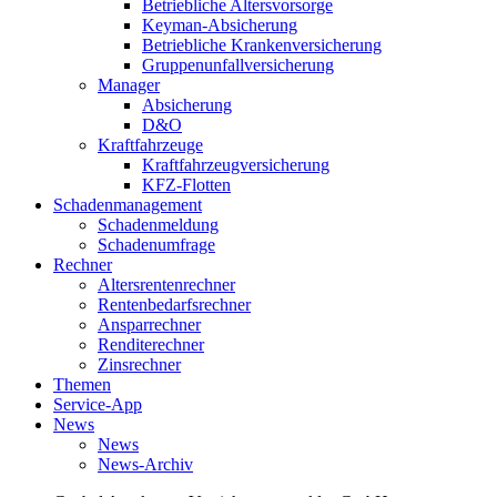
Betriebliche Altersvorsorge
Keyman-Absicherung
Betriebliche Krankenversicherung
Gruppenunfallversicherung
Manager
Absicherung
D&O
Kraftfahrzeuge
Kraftfahrzeugversicherung
KFZ-Flotten
Schadenmanagement
Schadenmeldung
Schadenumfrage
Rechner
Altersrentenrechner
Rentenbedarfsrechner
Ansparrechner
Renditerechner
Zinsrechner
Themen
Service-App
News
News
News-Archiv