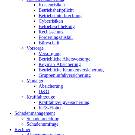
Kostenrisiken
Betriebshaftpflicht
Betriebsunterbrechung
Cyberrisiken
Betriebsschließung
Rechtsschutz
Forderungsausfall
Bürgschaft
Vorsorge
Versorgung
Betriebliche Altersvorsorge
Keyman-Absicherung
Betriebliche Krankenversicherung
Gruppenunfallversicherung
Manager
Absicherung
D&O
Kraftfahrzeuge
Kraftfahrzeugversicherung
KFZ-Flotten
Schadenmanagement
Schadenmeldung
Schadenumfrage
Rechner
Altersrentenrechner