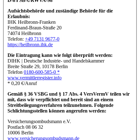
D-8YSB-URWVA-98
Aufsichtsbehörde und zuständige Behörde für die
Erlaubnis:
IHK Heilbronn-Franken
Ferdinand-Braun-Straße 20
74074 Heilbronn
Telefon:
+49 7131 9677-0
https://heilbronn.ihk.de
Die Eintragung kann wie folgt überprüft werden:
DIHK | Deutsche Industrie- und Handelskammer
Breite Straße 29, 10178 Berlin
Telefon
0180-600-585-0 *
www.vermittlerregister.info
* 0,20 €/Anruf
Gemäß § 36 VSBG und § 17 Abs. 4 VersVermV teilen wir
mit, dass wir verpflichtet und bereit sind an einem
Streitbeilegungsverfahren teilzunehmen. Folgende
Schlichtungsstellen können angerufen werden:
Versicherungsombudsmann e.V.
Postfach 08 06 32
10006 Berlin
www.versicherungsombudsmann.de