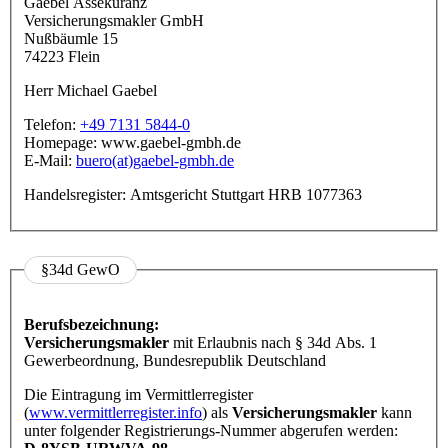
Gaebel Assekuranz
Versicherungsmakler GmbH
Nußbäumle 15
74223 Flein
Herr Michael Gaebel
Telefon:
+49 7131 5844-0
Homepage: www.gaebel-gmbh.de
E-Mail:
buero(at)gaebel-gmbh.de
Handelsregister: Amtsgericht Stuttgart HRB 1077363
§34d GewO
Berufsbezeichnung:
Versicherungsmakler
mit Erlaubnis nach § 34d Abs. 1
Gewerbeordnung, Bundesrepublik Deutschland
Die Eintragung im Vermittlerregister
(
www.vermittlerregister.info
) als
Versicherungsmakler
kann
unter folgender Registrierungs-Nummer abgerufen werden: