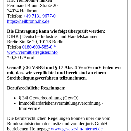
IHK Heilbronn-Franken
Ferdinand-Braun-Straße 20
74074 Heilbronn
Telefon:
+49 7131 9677-0
https://heilbronn.ihk.de
Die Eintragung kann wie folgt überprüft werden:
DIHK | Deutsche Industrie- und Handelskammer
Breite Straße 29, 10178 Berlin
Telefon
0180-600-585-0 *
www.vermittlerregister.info
* 0,20 €/Anruf
Gemäß § 36 VSBG und § 17 Abs. 4 VersVermV teilen wir
mit, dass wir verpflichtet und bereit sind an einem
Streitbeilegungsverfahren teilzunehmen.
Berufsrechtliche Regelungen:
§ 34i Gewerbeordnung (GewO)
Immobiliardarlehensvermittlungsverordnung -
ImmVermV
Die berufsrechtlichen Regelungen können über die vom
Bundesministerium der Justiz und von der juris GmbH
betriebenen Homepage
www.gesetze-im-internet.de