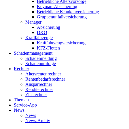
Betriebliche Altersvorsorge
Keyman-Absicherung
Betriebliche Krankenversicherung
Gruppenunfallversicherung
Manager
Absicherung
D&O
Kraftfahrzeuge
Kraftfahrzeugversicherung
KFZ-Flotten
Schadenmanagement
Schadenmeldung
Schadenumfrage
Rechner
Altersrentenrechner
Rentenbedarfsrechner
Ansparrechner
Renditerechner
Zinsrechner
Themen
Service-App
News
News
News-Archiv