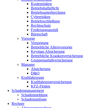
Kostenrisiken
Betriebshaftpflicht
Betriebsunterbrechung
Cyberrisiken
Betriebsschließung
Rechtsschutz
Forderungsausfall
Bürgschaft
Vorsorge
Versorgung
Betriebliche Altersvorsorge
Keyman-Absicherung
Betriebliche Krankenversicherung
Gruppenunfallversicherung
Manager
Absicherung
D&O
Kraftfahrzeuge
Kraftfahrzeugversicherung
KFZ-Flotten
Schadenmanagement
Schadenmeldung
Schadenumfrage
Rechner
Altersrentenrechner