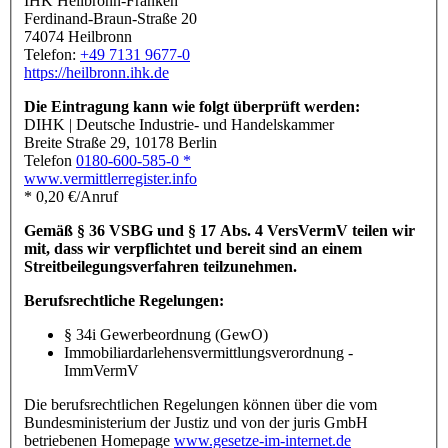
IHK Heilbronn-Franken
Ferdinand-Braun-Straße 20
74074 Heilbronn
Telefon:
+49 7131 9677-0
https://heilbronn.ihk.de
Die Eintragung kann wie folgt überprüft werden:
DIHK | Deutsche Industrie- und Handelskammer
Breite Straße 29, 10178 Berlin
Telefon
0180-600-585-0 *
www.vermittlerregister.info
* 0,20 €/Anruf
Gemäß § 36 VSBG und § 17 Abs. 4 VersVermV teilen wir
mit, dass wir verpflichtet und bereit sind an einem
Streitbeilegungsverfahren teilzunehmen.
Berufsrechtliche Regelungen:
§ 34i Gewerbeordnung (GewO)
Immobiliardarlehensvermittlungsverordnung -
ImmVermV
Die berufsrechtlichen Regelungen können über die vom
Bundesministerium der Justiz und von der juris GmbH
betriebenen Homepage
www.gesetze-im-internet.de