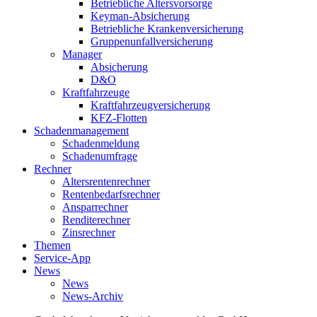
Betriebliche Altersvorsorge
Keyman-Absicherung
Betriebliche Krankenversicherung
Gruppenunfallversicherung
Manager
Absicherung
D&O
Kraftfahrzeuge
Kraftfahrzeugversicherung
KFZ-Flotten
Schadenmanagement
Schadenmeldung
Schadenumfrage
Rechner
Altersrentenrechner
Rentenbedarfsrechner
Ansparrechner
Renditerechner
Zinsrechner
Themen
Service-App
News
News
News-Archiv