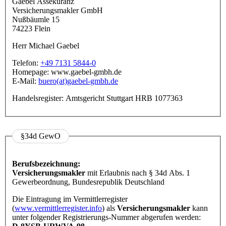
Gaebel Assekuranz
Versicherungsmakler GmbH
Nußbäumle 15
74223 Flein
Herr Michael Gaebel
Telefon:
+49 7131 5844-0
Homepage: www.gaebel-gmbh.de
E-Mail:
buero(at)gaebel-gmbh.de
Handelsregister: Amtsgericht Stuttgart HRB 1077363
§34d GewO
Berufsbezeichnung:
Versicherungsmakler
mit Erlaubnis nach § 34d Abs. 1
Gewerbeordnung, Bundesrepublik Deutschland
Die Eintragung im Vermittlerregister
(
www.vermittlerregister.info
) als
Versicherungsmakler
kann
unter folgender Registrierungs-Nummer abgerufen werden: