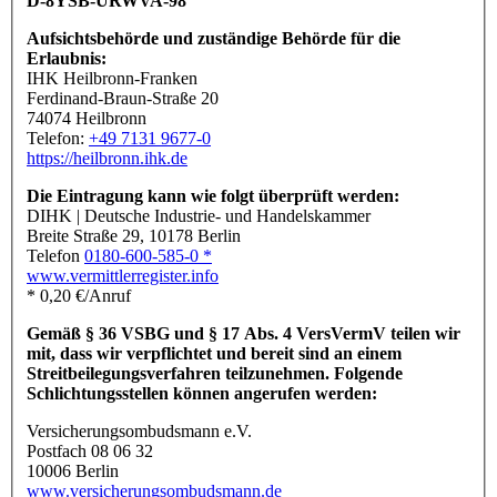
D-8YSB-URWVA-98
Aufsichtsbehörde und zuständige Behörde für die
Erlaubnis:
IHK Heilbronn-Franken
Ferdinand-Braun-Straße 20
74074 Heilbronn
Telefon:
+49 7131 9677-0
https://heilbronn.ihk.de
Die Eintragung kann wie folgt überprüft werden:
DIHK | Deutsche Industrie- und Handelskammer
Breite Straße 29, 10178 Berlin
Telefon
0180-600-585-0 *
www.vermittlerregister.info
* 0,20 €/Anruf
Gemäß § 36 VSBG und § 17 Abs. 4 VersVermV teilen wir
mit, dass wir verpflichtet und bereit sind an einem
Streitbeilegungsverfahren teilzunehmen. Folgende
Schlichtungsstellen können angerufen werden:
Versicherungsombudsmann e.V.
Postfach 08 06 32
10006 Berlin
www.versicherungsombudsmann.de