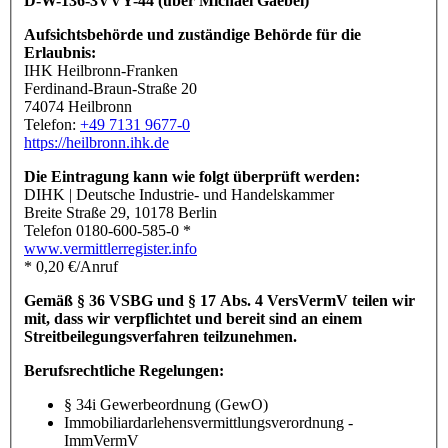
D-W-136-3VVY-44 (über Michael Gaebel)
Aufsichtsbehörde und zuständige Behörde für die
Erlaubnis:
IHK Heilbronn-Franken
Ferdinand-Braun-Straße 20
74074 Heilbronn
Telefon:
+49 7131 9677-0
https://heilbronn.ihk.de
Die Eintragung kann wie folgt überprüft werden:
DIHK | Deutsche Industrie- und Handelskammer
Breite Straße 29, 10178 Berlin
Telefon 0180-600-585-0 *
www.vermittlerregister.info
* 0,20 €/Anruf
Gemäß § 36 VSBG und § 17 Abs. 4 VersVermV teilen wir
mit, dass wir verpflichtet und bereit sind an einem
Streitbeilegungsverfahren teilzunehmen.
Berufsrechtliche Regelungen:
§ 34i Gewerbeordnung (GewO)
Immobiliardarlehensvermittlungsverordnung -
ImmVermV