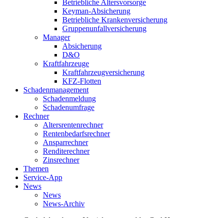
Betriebliche Altersvorsorge
Keyman-Absicherung
Betriebliche Krankenversicherung
Gruppenunfallversicherung
Manager
Absicherung
D&O
Kraftfahrzeuge
Kraftfahrzeugversicherung
KFZ-Flotten
Schadenmanagement
Schadenmeldung
Schadenumfrage
Rechner
Altersrentenrechner
Rentenbedarfsrechner
Ansparrechner
Renditerechner
Zinsrechner
Themen
Service-App
News
News
News-Archiv