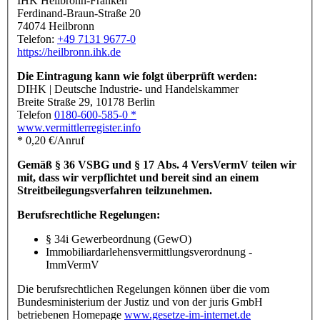
IHK Heilbronn-Franken
Ferdinand-Braun-Straße 20
74074 Heilbronn
Telefon:
+49 7131 9677-0
https://heilbronn.ihk.de
Die Eintragung kann wie folgt überprüft werden:
DIHK | Deutsche Industrie- und Handelskammer
Breite Straße 29, 10178 Berlin
Telefon
0180-600-585-0 *
www.vermittlerregister.info
* 0,20 €/Anruf
Gemäß § 36 VSBG und § 17 Abs. 4 VersVermV teilen wir
mit, dass wir verpflichtet und bereit sind an einem
Streitbeilegungsverfahren teilzunehmen.
Berufsrechtliche Regelungen:
§ 34i Gewerbeordnung (GewO)
Immobiliardarlehensvermittlungsverordnung -
ImmVermV
Die berufsrechtlichen Regelungen können über die vom
Bundesministerium der Justiz und von der juris GmbH
betriebenen Homepage
www.gesetze-im-internet.de