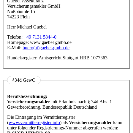
Gaebel Assekuranz
Versicherungsmakler GmbH
Nußbäumle 15
74223 Flein
Herr Michael Gaebel
Telefon:
+49 7131 5844-0
Homepage: www.gaebel-gmbh.de
E-Mail:
buero(at)gaebel-gmbh.de
Handelsregister: Amtsgericht Stuttgart HRB 1077363
§34d GewO
Berufsbezeichnung:
Versicherungsmakler
mit Erlaubnis nach § 34d Abs. 1
Gewerbeordnung, Bundesrepublik Deutschland
Die Eintragung im Vermittlerregister
(
www.vermittlerregister.info
) als
Versicherungsmakler
kann
unter folgender Registrierungs-Nummer abgerufen werden: