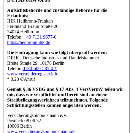
D-8YSB-URWVA-98
Aufsichtsbehörde und zuständige Behörde für die
Erlaubnis:
IHK Heilbronn-Franken
Ferdinand-Braun-Straße 20
74074 Heilbronn
Telefon:
+49 7131 9677-0
https://heilbronn.ihk.de
Die Eintragung kann wie folgt überprüft werden:
DIHK | Deutsche Industrie- und Handelskammer
Breite Straße 29, 10178 Berlin
Telefon
0180-600-585-0 *
www.vermittlerregister.info
* 0,20 €/Anruf
Gemäß § 36 VSBG und § 17 Abs. 4 VersVermV teilen wir
mit, dass wir verpflichtet und bereit sind an einem
Streitbeilegungsverfahren teilzunehmen. Folgende
Schlichtungsstellen können angerufen werden:
Versicherungsombudsmann e.V.
Postfach 08 06 32
10006 Berlin
www.versicherungsombudsmann.de