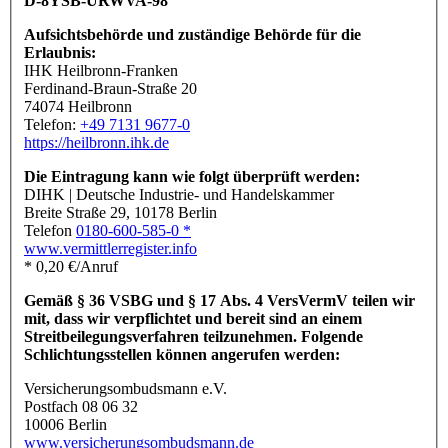
D-8YSB-URWVA-98
Aufsichtsbehörde und zuständige Behörde für die
Erlaubnis:
IHK Heilbronn-Franken
Ferdinand-Braun-Straße 20
74074 Heilbronn
Telefon:
+49 7131 9677-0
https://heilbronn.ihk.de
Die Eintragung kann wie folgt überprüft werden:
DIHK | Deutsche Industrie- und Handelskammer
Breite Straße 29, 10178 Berlin
Telefon
0180-600-585-0 *
www.vermittlerregister.info
* 0,20 €/Anruf
Gemäß § 36 VSBG und § 17 Abs. 4 VersVermV teilen wir
mit, dass wir verpflichtet und bereit sind an einem
Streitbeilegungsverfahren teilzunehmen. Folgende
Schlichtungsstellen können angerufen werden:
Versicherungsombudsmann e.V.
Postfach 08 06 32
10006 Berlin
www.versicherungsombudsmann.de