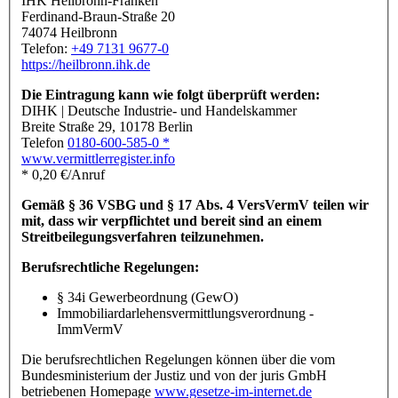
IHK Heilbronn-Franken
Ferdinand-Braun-Straße 20
74074 Heilbronn
Telefon:
+49 7131 9677-0
https://heilbronn.ihk.de
Die Eintragung kann wie folgt überprüft werden:
DIHK | Deutsche Industrie- und Handelskammer
Breite Straße 29, 10178 Berlin
Telefon
0180-600-585-0 *
www.vermittlerregister.info
* 0,20 €/Anruf
Gemäß § 36 VSBG und § 17 Abs. 4 VersVermV teilen wir
mit, dass wir verpflichtet und bereit sind an einem
Streitbeilegungsverfahren teilzunehmen.
Berufsrechtliche Regelungen:
§ 34i Gewerbeordnung (GewO)
Immobiliardarlehensvermittlungsverordnung -
ImmVermV
Die berufsrechtlichen Regelungen können über die vom
Bundesministerium der Justiz und von der juris GmbH
betriebenen Homepage
www.gesetze-im-internet.de