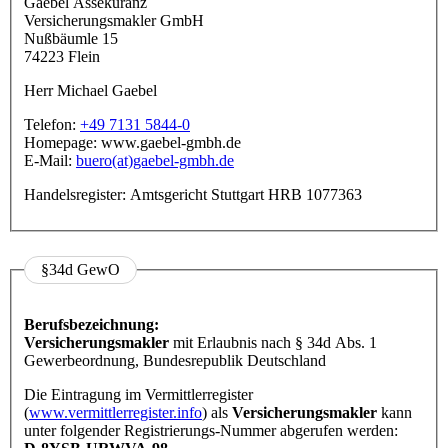
Gaebel Assekuranz
Versicherungsmakler GmbH
Nußbäumle 15
74223 Flein
Herr Michael Gaebel
Telefon:
+49 7131 5844-0
Homepage: www.gaebel-gmbh.de
E-Mail:
buero(at)gaebel-gmbh.de
Handelsregister: Amtsgericht Stuttgart HRB 1077363
§34d GewO
Berufsbezeichnung:
Versicherungsmakler
mit Erlaubnis nach § 34d Abs. 1
Gewerbeordnung, Bundesrepublik Deutschland
Die Eintragung im Vermittlerregister
(
www.vermittlerregister.info
) als
Versicherungsmakler
kann
unter folgender Registrierungs-Nummer abgerufen werden: