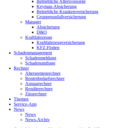
Betriebliche Altersvorsorge
Keyman-Absicherung
Betriebliche Krankenversicherung
Gruppenunfallversicherung
Manager
Absicherung
D&O
Kraftfahrzeuge
Kraftfahrzeugversicherung
KFZ-Flotten
Schadenmanagement
Schadenmeldung
Schadenumfrage
Rechner
Altersrentenrechner
Rentenbedarfsrechner
Ansparrechner
Renditerechner
Zinsrechner
Themen
Service-App
News
News
News-Archiv