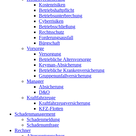
Kostenrisiken
Betriebshaftpflicht
Betriebsunterbrechung
Cyberrisiken
Betriebsschließung
Rechtsschutz
Forderungsausfall
Bürgschaft
Vorsorge
Versorgung
Betriebliche Altersvorsorge
Keyman-Absicherung
Betriebliche Krankenversicherung
Gruppenunfallversicherung
Manager
Absicherung
D&O
Kraftfahrzeuge
Kraftfahrzeugversicherung
KFZ-Flotten
Schadenmanagement
Schadenmeldung
Schadenumfrage
Rechner
Altersrentenrechner