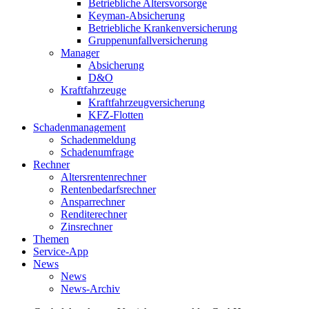
Betriebliche Altersvorsorge
Keyman-Absicherung
Betriebliche Krankenversicherung
Gruppenunfallversicherung
Manager
Absicherung
D&O
Kraftfahrzeuge
Kraftfahrzeugversicherung
KFZ-Flotten
Schadenmanagement
Schadenmeldung
Schadenumfrage
Rechner
Altersrentenrechner
Rentenbedarfsrechner
Ansparrechner
Renditerechner
Zinsrechner
Themen
Service-App
News
News
News-Archiv