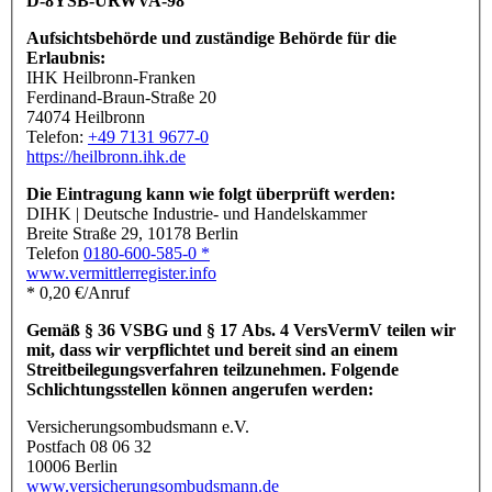
D-8YSB-URWVA-98
Aufsichtsbehörde und zuständige Behörde für die
Erlaubnis:
IHK Heilbronn-Franken
Ferdinand-Braun-Straße 20
74074 Heilbronn
Telefon:
+49 7131 9677-0
https://heilbronn.ihk.de
Die Eintragung kann wie folgt überprüft werden:
DIHK | Deutsche Industrie- und Handelskammer
Breite Straße 29, 10178 Berlin
Telefon
0180-600-585-0 *
www.vermittlerregister.info
* 0,20 €/Anruf
Gemäß § 36 VSBG und § 17 Abs. 4 VersVermV teilen wir
mit, dass wir verpflichtet und bereit sind an einem
Streitbeilegungsverfahren teilzunehmen. Folgende
Schlichtungsstellen können angerufen werden:
Versicherungsombudsmann e.V.
Postfach 08 06 32
10006 Berlin
www.versicherungsombudsmann.de