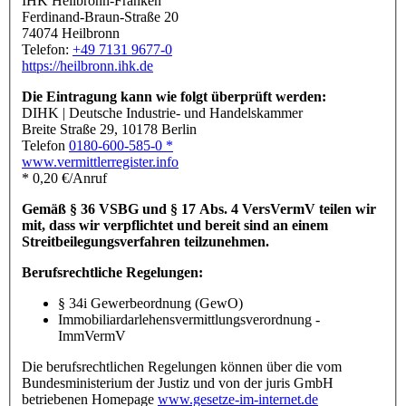
IHK Heilbronn-Franken
Ferdinand-Braun-Straße 20
74074 Heilbronn
Telefon:
+49 7131 9677-0
https://heilbronn.ihk.de
Die Eintragung kann wie folgt überprüft werden:
DIHK | Deutsche Industrie- und Handelskammer
Breite Straße 29, 10178 Berlin
Telefon
0180-600-585-0 *
www.vermittlerregister.info
* 0,20 €/Anruf
Gemäß § 36 VSBG und § 17 Abs. 4 VersVermV teilen wir
mit, dass wir verpflichtet und bereit sind an einem
Streitbeilegungsverfahren teilzunehmen.
Berufsrechtliche Regelungen:
§ 34i Gewerbeordnung (GewO)
Immobiliardarlehensvermittlungsverordnung -
ImmVermV
Die berufsrechtlichen Regelungen können über die vom
Bundesministerium der Justiz und von der juris GmbH
betriebenen Homepage
www.gesetze-im-internet.de