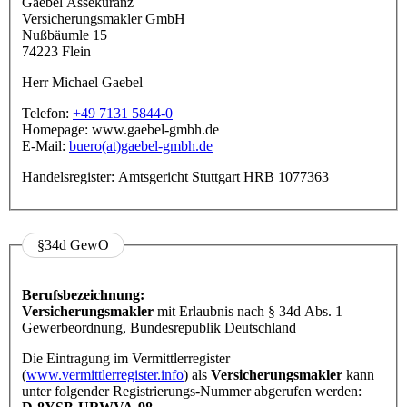
Gaebel Assekuranz
Versicherungsmakler GmbH
Nußbäumle 15
74223 Flein
Herr Michael Gaebel
Telefon:
+49 7131 5844-0
Homepage: www.gaebel-gmbh.de
E-Mail:
buero(at)gaebel-gmbh.de
Handelsregister: Amtsgericht Stuttgart HRB 1077363
§34d GewO
Berufsbezeichnung:
Versicherungsmakler
mit Erlaubnis nach § 34d Abs. 1
Gewerbeordnung, Bundesrepublik Deutschland
Die Eintragung im Vermittlerregister
(
www.vermittlerregister.info
) als
Versicherungsmakler
kann
unter folgender Registrierungs-Nummer abgerufen werden: