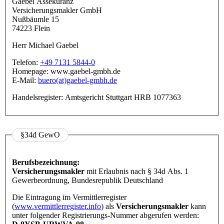
Gaebel Assekuranz
Versicherungsmakler GmbH
Nußbäumle 15
74223 Flein
Herr Michael Gaebel
Telefon:
+49 7131 5844-0
Homepage: www.gaebel-gmbh.de
E-Mail:
buero(at)gaebel-gmbh.de
Handelsregister: Amtsgericht Stuttgart HRB 1077363
§34d GewO
Berufsbezeichnung:
Versicherungsmakler
mit Erlaubnis nach § 34d Abs. 1
Gewerbeordnung, Bundesrepublik Deutschland
Die Eintragung im Vermittlerregister
(
www.vermittlerregister.info
) als
Versicherungsmakler
kann
unter folgender Registrierungs-Nummer abgerufen werden: