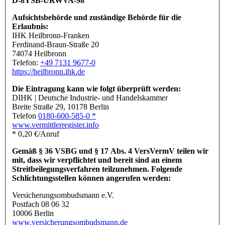
D-8YSB-URWVA-98
Aufsichtsbehörde und zuständige Behörde für die
Erlaubnis:
IHK Heilbronn-Franken
Ferdinand-Braun-Straße 20
74074 Heilbronn
Telefon:
+49 7131 9677-0
https://heilbronn.ihk.de
Die Eintragung kann wie folgt überprüft werden:
DIHK | Deutsche Industrie- und Handelskammer
Breite Straße 29, 10178 Berlin
Telefon
0180-600-585-0 *
www.vermittlerregister.info
* 0,20 €/Anruf
Gemäß § 36 VSBG und § 17 Abs. 4 VersVermV teilen wir
mit, dass wir verpflichtet und bereit sind an einem
Streitbeilegungsverfahren teilzunehmen. Folgende
Schlichtungsstellen können angerufen werden:
Versicherungsombudsmann e.V.
Postfach 08 06 32
10006 Berlin
www.versicherungsombudsmann.de