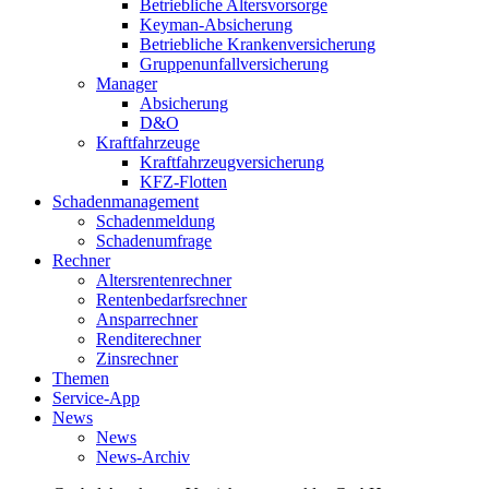
Betriebliche Altersvorsorge
Keyman-Absicherung
Betriebliche Krankenversicherung
Gruppenunfallversicherung
Manager
Absicherung
D&O
Kraftfahrzeuge
Kraftfahrzeugversicherung
KFZ-Flotten
Schadenmanagement
Schadenmeldung
Schadenumfrage
Rechner
Altersrentenrechner
Rentenbedarfsrechner
Ansparrechner
Renditerechner
Zinsrechner
Themen
Service-App
News
News
News-Archiv