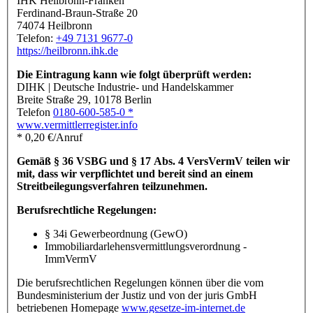
IHK Heilbronn-Franken
Ferdinand-Braun-Straße 20
74074 Heilbronn
Telefon:
+49 7131 9677-0
https://heilbronn.ihk.de
Die Eintragung kann wie folgt überprüft werden:
DIHK | Deutsche Industrie- und Handelskammer
Breite Straße 29, 10178 Berlin
Telefon
0180-600-585-0 *
www.vermittlerregister.info
* 0,20 €/Anruf
Gemäß § 36 VSBG und § 17 Abs. 4 VersVermV teilen wir
mit, dass wir verpflichtet und bereit sind an einem
Streitbeilegungsverfahren teilzunehmen.
Berufsrechtliche Regelungen:
§ 34i Gewerbeordnung (GewO)
Immobiliardarlehensvermittlungsverordnung -
ImmVermV
Die berufsrechtlichen Regelungen können über die vom
Bundesministerium der Justiz und von der juris GmbH
betriebenen Homepage
www.gesetze-im-internet.de