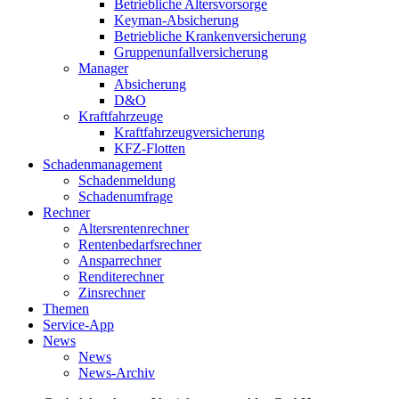
Betriebliche Altersvorsorge
Keyman-Absicherung
Betriebliche Krankenversicherung
Gruppenunfallversicherung
Manager
Absicherung
D&O
Kraftfahrzeuge
Kraftfahrzeugversicherung
KFZ-Flotten
Schadenmanagement
Schadenmeldung
Schadenumfrage
Rechner
Altersrentenrechner
Rentenbedarfsrechner
Ansparrechner
Renditerechner
Zinsrechner
Themen
Service-App
News
News
News-Archiv