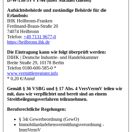
D-W-136-3VVY-44 (über Michael Gaebel)
Aufsichtsbehörde und zuständige Behörde für die
Erlaubnis:
IHK Heilbronn-Franken
Ferdinand-Braun-Straße 20
74074 Heilbronn
Telefon:
+49 7131 9677-0
https://heilbronn.ihk.de
Die Eintragung kann wie folgt überprüft werden:
DIHK | Deutsche Industrie- und Handelskammer
Breite Straße 29, 10178 Berlin
Telefon 0180-600-585-0 *
www.vermittlerregister.info
* 0,20 €/Anruf
Gemäß § 36 VSBG und § 17 Abs. 4 VersVermV teilen wir
mit, dass wir verpflichtet und bereit sind an einem
Streitbeilegungsverfahren teilzunehmen.
Berufsrechtliche Regelungen:
§ 34i Gewerbeordnung (GewO)
Immobiliardarlehensvermittlungsverordnung -
ImmVermV