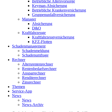
Betriebliche Altersvorsorge
Keyman-Absicherung
Betriebliche Krankenversicherung
Gruppenunfallversicherung
Manager
Absicherung
D&O
Kraftfahrzeuge
Kraftfahrzeugversicherung
KFZ-Flotten
Schadenmanagement
Schadenmeldung
Schadenumfrage
Rechner
Altersrentenrechner
Rentenbedarfsrechner
Ansparrechner
Renditerechner
Zinsrechner
Themen
Service-App
News
News
News-Archiv