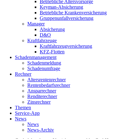
Betriebliche Altersvorsorge
Keyman-Absicherung
Betriebliche Krankenversicherung
Gruppenunfallversicherung
Manager
Absicherung
D&O
Kraftfahrzeuge
Kraftfahrzeugversicherung
KFZ-Flotten
Schadenmanagement
Schadenmeldung
Schadenumfrage
Rechner
Altersrentenrechner
Rentenbedarfsrechner
Ansparrechner
Renditerechner
Zinsrechner
Themen
Service-App
News
News
News-Archiv