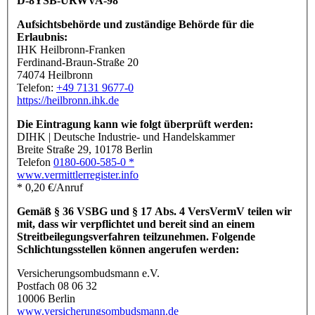
D-8YSB-URWVA-98
Aufsichtsbehörde und zuständige Behörde für die
Erlaubnis:
IHK Heilbronn-Franken
Ferdinand-Braun-Straße 20
74074 Heilbronn
Telefon:
+49 7131 9677-0
https://heilbronn.ihk.de
Die Eintragung kann wie folgt überprüft werden:
DIHK | Deutsche Industrie- und Handelskammer
Breite Straße 29, 10178 Berlin
Telefon
0180-600-585-0 *
www.vermittlerregister.info
* 0,20 €/Anruf
Gemäß § 36 VSBG und § 17 Abs. 4 VersVermV teilen wir
mit, dass wir verpflichtet und bereit sind an einem
Streitbeilegungsverfahren teilzunehmen. Folgende
Schlichtungsstellen können angerufen werden:
Versicherungsombudsmann e.V.
Postfach 08 06 32
10006 Berlin
www.versicherungsombudsmann.de