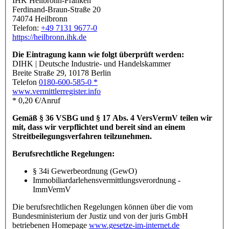
IHK Heilbronn-Franken
Ferdinand-Braun-Straße 20
74074 Heilbronn
Telefon:
+49 7131 9677-0
https://heilbronn.ihk.de
Die Eintragung kann wie folgt überprüft werden:
DIHK | Deutsche Industrie- und Handelskammer
Breite Straße 29, 10178 Berlin
Telefon
0180-600-585-0 *
www.vermittlerregister.info
* 0,20 €/Anruf
Gemäß § 36 VSBG und § 17 Abs. 4 VersVermV teilen wir
mit, dass wir verpflichtet und bereit sind an einem
Streitbeilegungsverfahren teilzunehmen.
Berufsrechtliche Regelungen:
§ 34i Gewerbeordnung (GewO)
Immobiliardarlehensvermittlungsverordnung -
ImmVermV
Die berufsrechtlichen Regelungen können über die vom
Bundesministerium der Justiz und von der juris GmbH
betriebenen Homepage
www.gesetze-im-internet.de