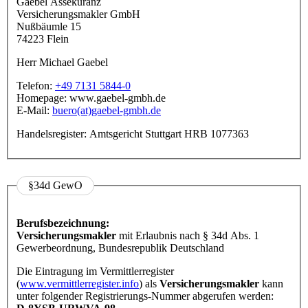
Gaebel Assekuranz
Versicherungsmakler GmbH
Nußbäumle 15
74223 Flein
Herr Michael Gaebel
Telefon:
+49 7131 5844-0
Homepage: www.gaebel-gmbh.de
E-Mail:
buero(at)gaebel-gmbh.de
Handelsregister: Amtsgericht Stuttgart HRB 1077363
§34d GewO
Berufsbezeichnung:
Versicherungsmakler
mit Erlaubnis nach § 34d Abs. 1
Gewerbeordnung, Bundesrepublik Deutschland
Die Eintragung im Vermittlerregister
(
www.vermittlerregister.info
) als
Versicherungsmakler
kann
unter folgender Registrierungs-Nummer abgerufen werden: