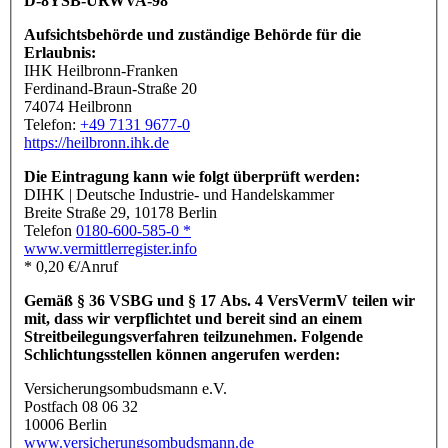
D-8YSB-URWVA-98
Aufsichtsbehörde und zuständige Behörde für die
Erlaubnis:
IHK Heilbronn-Franken
Ferdinand-Braun-Straße 20
74074 Heilbronn
Telefon:
+49 7131 9677-0
https://heilbronn.ihk.de
Die Eintragung kann wie folgt überprüft werden:
DIHK | Deutsche Industrie- und Handelskammer
Breite Straße 29, 10178 Berlin
Telefon
0180-600-585-0 *
www.vermittlerregister.info
* 0,20 €/Anruf
Gemäß § 36 VSBG und § 17 Abs. 4 VersVermV teilen wir
mit, dass wir verpflichtet und bereit sind an einem
Streitbeilegungsverfahren teilzunehmen. Folgende
Schlichtungsstellen können angerufen werden:
Versicherungsombudsmann e.V.
Postfach 08 06 32
10006 Berlin
www.versicherungsombudsmann.de