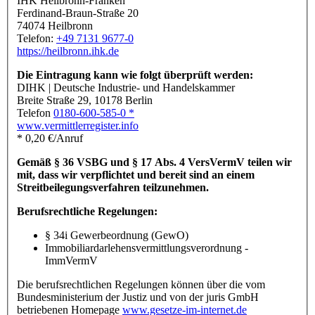
IHK Heilbronn-Franken
Ferdinand-Braun-Straße 20
74074 Heilbronn
Telefon:
+49 7131 9677-0
https://heilbronn.ihk.de
Die Eintragung kann wie folgt überprüft werden:
DIHK | Deutsche Industrie- und Handelskammer
Breite Straße 29, 10178 Berlin
Telefon
0180-600-585-0 *
www.vermittlerregister.info
* 0,20 €/Anruf
Gemäß § 36 VSBG und § 17 Abs. 4 VersVermV teilen wir
mit, dass wir verpflichtet und bereit sind an einem
Streitbeilegungsverfahren teilzunehmen.
Berufsrechtliche Regelungen:
§ 34i Gewerbeordnung (GewO)
Immobiliardarlehensvermittlungsverordnung -
ImmVermV
Die berufsrechtlichen Regelungen können über die vom
Bundesministerium der Justiz und von der juris GmbH
betriebenen Homepage
www.gesetze-im-internet.de