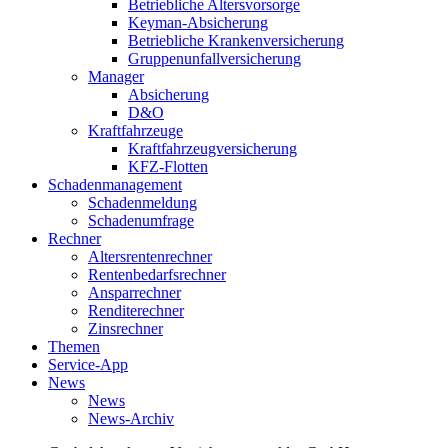
Betriebliche Altersvorsorge
Keyman-Absicherung
Betriebliche Krankenversicherung
Gruppenunfallversicherung
Manager
Absicherung
D&O
Kraftfahrzeuge
Kraftfahrzeugversicherung
KFZ-Flotten
Schadenmanagement
Schadenmeldung
Schadenumfrage
Rechner
Altersrentenrechner
Rentenbedarfsrechner
Ansparrechner
Renditerechner
Zinsrechner
Themen
Service-App
News
News
News-Archiv