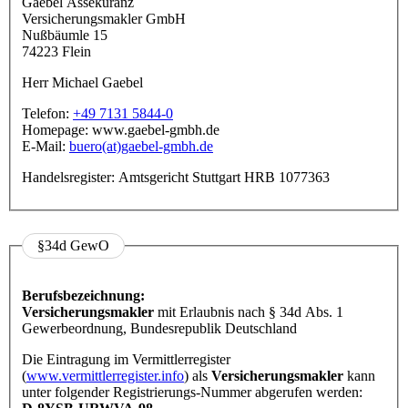
Gaebel Assekuranz
Versicherungsmakler GmbH
Nußbäumle 15
74223 Flein
Herr Michael Gaebel
Telefon:
+49 7131 5844-0
Homepage: www.gaebel-gmbh.de
E-Mail:
buero(at)gaebel-gmbh.de
Handelsregister: Amtsgericht Stuttgart HRB 1077363
§34d GewO
Berufsbezeichnung:
Versicherungsmakler
mit Erlaubnis nach § 34d Abs. 1
Gewerbeordnung, Bundesrepublik Deutschland
Die Eintragung im Vermittlerregister
(
www.vermittlerregister.info
) als
Versicherungsmakler
kann
unter folgender Registrierungs-Nummer abgerufen werden: