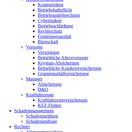
Kostenrisiken
Betriebshaftpflicht
Betriebsunterbrechung
Cyberrisiken
Betriebsschließung
Rechtsschutz
Forderungsausfall
Bürgschaft
Vorsorge
Versorgung
Betriebliche Altersvorsorge
Keyman-Absicherung
Betriebliche Krankenversicherung
Gruppenunfallversicherung
Manager
Absicherung
D&O
Kraftfahrzeuge
Kraftfahrzeugversicherung
KFZ-Flotten
Schadenmanagement
Schadenmeldung
Schadenumfrage
Rechner
Altersrentenrechner