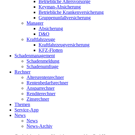
Betriebliche Altersvorsorge
Keyman-Absicherung
Betriebliche Krankenversicherung
Gruppenunfallversicherung
Manager
Absicherung
D&O
Kraftfahrzeuge
Kraftfahrzeugversicherung
KFZ-Flotten
Schadenmanagement
Schadenmeldung
Schadenumfrage
Rechner
Altersrentenrechner
Rentenbedarfsrechner
Ansparrechner
Renditerechner
Zinsrechner
Themen
Service-App
News
News
News-Archiv