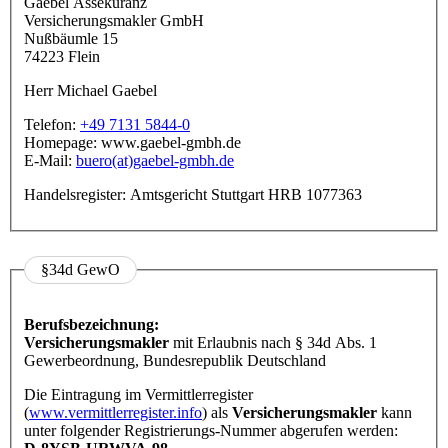
Gaebel Assekuranz
Versicherungsmakler GmbH
Nußbäumle 15
74223 Flein
Herr Michael Gaebel
Telefon:
+49 7131 5844-0
Homepage: www.gaebel-gmbh.de
E-Mail:
buero(at)gaebel-gmbh.de
Handelsregister: Amtsgericht Stuttgart HRB 1077363
§34d GewO
Berufsbezeichnung:
Versicherungsmakler
mit Erlaubnis nach § 34d Abs. 1
Gewerbeordnung, Bundesrepublik Deutschland
Die Eintragung im Vermittlerregister
(
www.vermittlerregister.info
) als
Versicherungsmakler
kann
unter folgender Registrierungs-Nummer abgerufen werden: