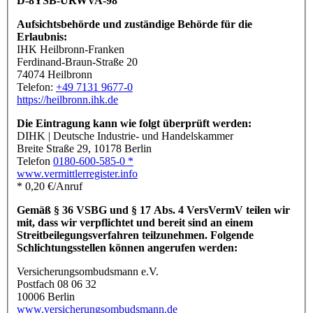
D-8YSB-URWVA-98
Aufsichtsbehörde und zuständige Behörde für die
Erlaubnis:
IHK Heilbronn-Franken
Ferdinand-Braun-Straße 20
74074 Heilbronn
Telefon:
+49 7131 9677-0
https://heilbronn.ihk.de
Die Eintragung kann wie folgt überprüft werden:
DIHK | Deutsche Industrie- und Handelskammer
Breite Straße 29, 10178 Berlin
Telefon
0180-600-585-0 *
www.vermittlerregister.info
* 0,20 €/Anruf
Gemäß § 36 VSBG und § 17 Abs. 4 VersVermV teilen wir
mit, dass wir verpflichtet und bereit sind an einem
Streitbeilegungsverfahren teilzunehmen. Folgende
Schlichtungsstellen können angerufen werden:
Versicherungsombudsmann e.V.
Postfach 08 06 32
10006 Berlin
www.versicherungsombudsmann.de