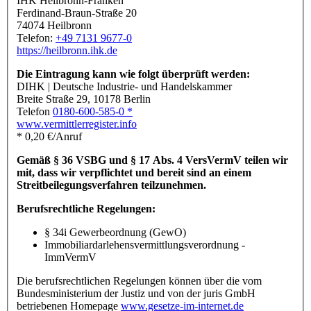
IHK Heilbronn-Franken
Ferdinand-Braun-Straße 20
74074 Heilbronn
Telefon:
+49 7131 9677-0
https://heilbronn.ihk.de
Die Eintragung kann wie folgt überprüft werden:
DIHK | Deutsche Industrie- und Handelskammer
Breite Straße 29, 10178 Berlin
Telefon
0180-600-585-0 *
www.vermittlerregister.info
* 0,20 €/Anruf
Gemäß § 36 VSBG und § 17 Abs. 4 VersVermV teilen wir
mit, dass wir verpflichtet und bereit sind an einem
Streitbeilegungsverfahren teilzunehmen.
Berufsrechtliche Regelungen:
§ 34i Gewerbeordnung (GewO)
Immobiliardarlehensvermittlungsverordnung -
ImmVermV
Die berufsrechtlichen Regelungen können über die vom
Bundesministerium der Justiz und von der juris GmbH
betriebenen Homepage
www.gesetze-im-internet.de