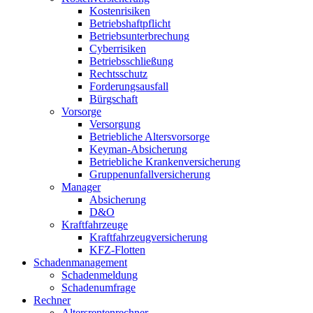
Kostenrisiken
Betriebshaftpflicht
Betriebsunterbrechung
Cyberrisiken
Betriebsschließung
Rechtsschutz
Forderungsausfall
Bürgschaft
Vorsorge
Versorgung
Betriebliche Altersvorsorge
Keyman-Absicherung
Betriebliche Krankenversicherung
Gruppenunfallversicherung
Manager
Absicherung
D&O
Kraftfahrzeuge
Kraftfahrzeugversicherung
KFZ-Flotten
Schadenmanagement
Schadenmeldung
Schadenumfrage
Rechner
Altersrentenrechner